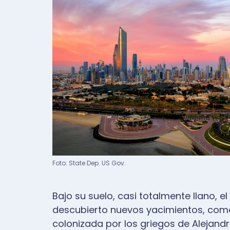
Pie de imagen
Foto: State Dep. US Gov.
Bajo su suelo, casi totalmente llano, 
descubierto nuevos yacimientos, como e
colonizada por los griegos de Alejan