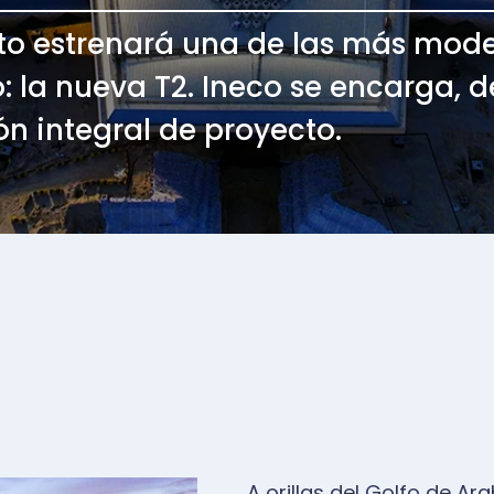
nto estrenará una de las más mod
: la nueva T2. Ineco se encarga, 
ón integral de proyecto.
A orillas del Golfo de A