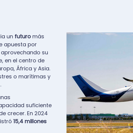
Image
cia un
futuro
más
que apuesta por
a, aprovechando su
, en el centro de
opa, África y Asia.
stres o marítimas y
.
unas
pacidad suficiente
de crecer. En 2024
gistró
15,4 millones