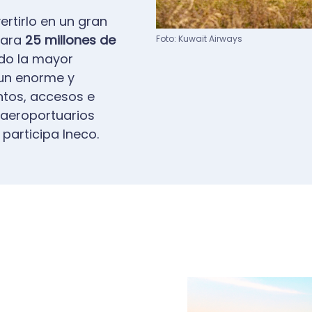
ertirlo en un gran
para
25 millones de
Pie de imagen
Foto: Kuwait Airways
ndo la mayor
 un enorme y
tos, accesos e
 aeroportuarios
participa Ineco.
Image