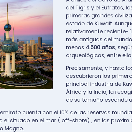
del Tigris y el Éufrates, 
primeras grandes civiliza
estado de Kuwait. Aunqu
relativamente reciente- 
más antiguas del mundo,
menos
4.500 años
, segú
arqueológicos, entre ell
Precisamente, y hasta lo
descubrieron los primer
principal industria de Ku
África y la India, la reco
de su tamaño esconde u
el emirato cuenta con el 10% de las reservas mundi
l situado en el mar ( off-shore) , en las proximida
dro Magno.