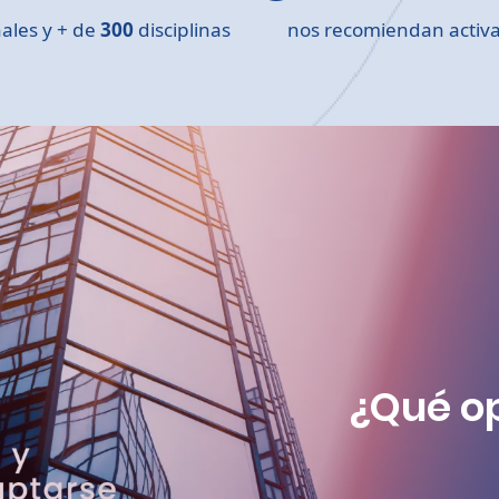
ales y + de
300
disciplinas
nos recomiendan acti
¿Qué op