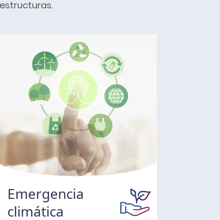
aestructuras.
Emergencia
Des
climática
met