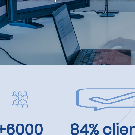
+6000
84% clie