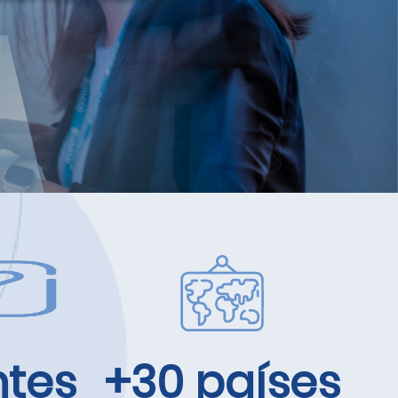
ntes
+30 países