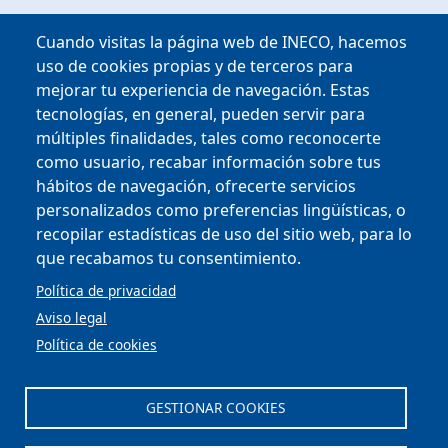
Cuando visitas la página web de INECO, hacemos
uso de cookies propias y de terceros para
mejorar tu experiencia de navegación. Estas
tecnologías, en general, pueden servir para
múltiples finalidades, tales como reconocerte
como usuario, recabar información sobre tus
hábitos de navegación, ofrecerte servicios
personalizados como preferencias lingüísticas, o
Copyright © 2025
recopilar estadísticas de uso del sitio web, para lo
que recabamos tu consentimiento.
MENU FOOTER
PERFIL DEL CONTRATANTE
Política de privacidad
OFICINA VIRTUAL
Aviso legal
COMPLIANCE Y ÉTICA
Política de cookies
AVISO LEGAL
CONTACTO
PRIVACIDAD
GESTIONAR COOKIES
COOKIES
ACCESIBILIDAD