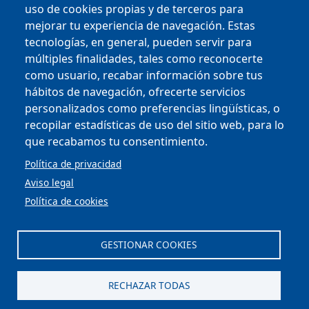
uso de cookies propias y de terceros para
mejorar tu experiencia de navegación. Estas
tecnologías, en general, pueden servir para
múltiples finalidades, tales como reconocerte
como usuario, recabar información sobre tus
hábitos de navegación, ofrecerte servicios
personalizados como preferencias lingüísticas, o
Copyright © 2025
recopilar estadísticas de uso del sitio web, para lo
que recabamos tu consentimiento.
MENU FOOTER
PERFIL DEL CONTRATANTE
Política de privacidad
OFICINA VIRTUAL
Aviso legal
COMPLIANCE Y ÉTICA
Política de cookies
AVISO LEGAL
CONTACTO
PRIVACIDAD
GESTIONAR COOKIES
COOKIES
ACCESIBILIDAD
MAPA WEB
RECHAZAR TODAS