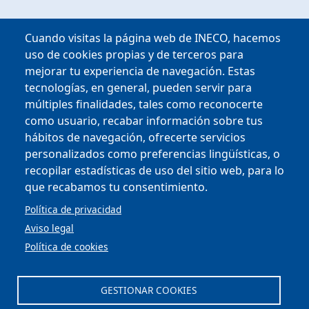
Cuando visitas la página web de INECO, hacemos
uso de cookies propias y de terceros para
mejorar tu experiencia de navegación. Estas
tecnologías, en general, pueden servir para
múltiples finalidades, tales como reconocerte
como usuario, recabar información sobre tus
hábitos de navegación, ofrecerte servicios
personalizados como preferencias lingüísticas, o
Copyright © 2025
recopilar estadísticas de uso del sitio web, para lo
que recabamos tu consentimiento.
MENU FOOTER
PERFIL DEL CONTRATANTE
Política de privacidad
OFICINA VIRTUAL
Aviso legal
COMPLIANCE Y ÉTICA
Política de cookies
AVISO LEGAL
CONTACTO
PRIVACIDAD
GESTIONAR COOKIES
COOKIES
ACCESIBILIDAD