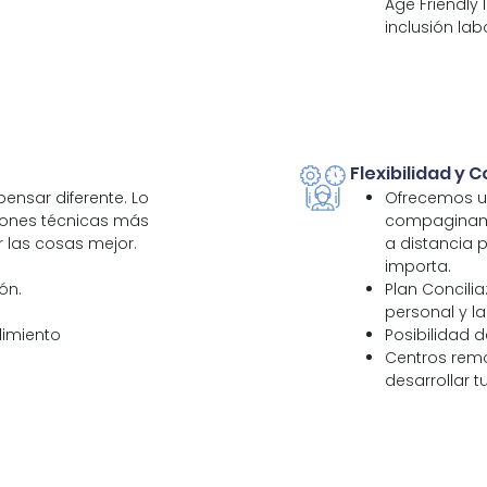
Age Friendly
inclusión lab
Flexibilidad y C
ensar diferente. Lo
Ofrecemos un
iones técnicas más
compaginamos
 las cosas mejor.
a distancia 
importa.
ón.
Plan Concilia
personal y la
imiento
Posibilidad d
Centros rem
desarrollar t