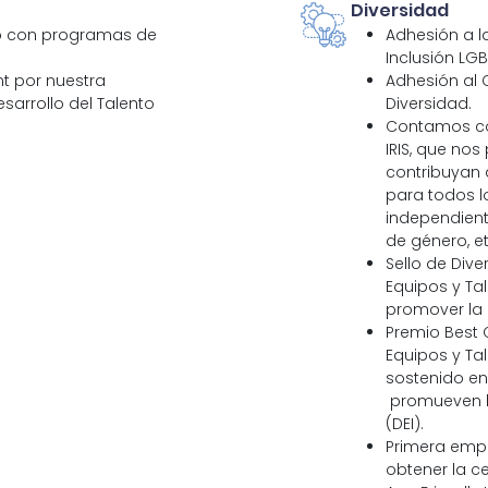
Diversidad
o con programas de
Adhesión a la
Inclusión LGBT
t por nuestra
Adhesión al 
sarrollo del Talento
Diversidad. 
Contamos con
IRIS, que nos
contribuyan 
para todos l
independient
de género, et
Sello de Div
Equipos y Ta
promover la d
Premio Best 
Equipos y Ta
sostenido en 
promueven la
(DEI).
Primera empr
obtener la ce