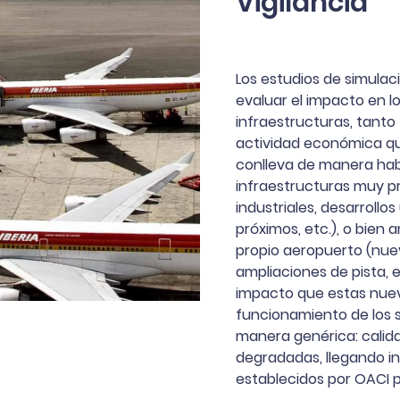
Vigilancia
Los estudios de simulac
evaluar el impacto en l
infraestructuras, tanto
actividad económica qu
conlleva de manera habi
infraestructuras muy p
industriales, desarrollo
próximos, etc.), o bien 
propio aeropuerto (nuev
ampliaciones de pista, et
impacto que estas nuev
funcionamiento de los 
manera genérica: calida
degradadas, llegando in
establecidos por OACI p