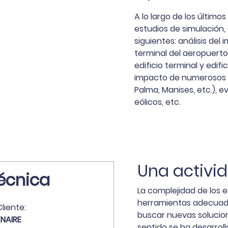
A lo largo de los último
estudios de simulación,
siguientes: análisis del
terminal del aeropuerto
edificio terminal y edifi
impacto de numerosos PG
Palma, Manises, etc.),
eólicos, etc.
Una activi
écnica
La complejidad de los e
herramientas adecuadas
liente:
buscar nuevas solucion
ENAIRE
sentido se ha desarro