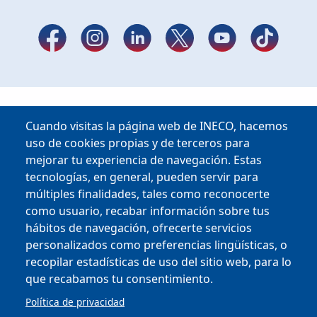
Cuando visitas la página web de INECO, hacemos
uso de cookies propias y de terceros para
mejorar tu experiencia de navegación. Estas
tecnologías, en general, pueden servir para
múltiples finalidades, tales como reconocerte
como usuario, recabar información sobre tus
hábitos de navegación, ofrecerte servicios
Copyright © 2025
personalizados como preferencias lingüísticas, o
recopilar estadísticas de uso del sitio web, para lo
MENU FOOTER
que recabamos tu consentimiento.
PERFIL DEL CONTRATANTE
OFICINA VIRTUAL
Política de privacidad
COMPLIANCE Y ÉTICA