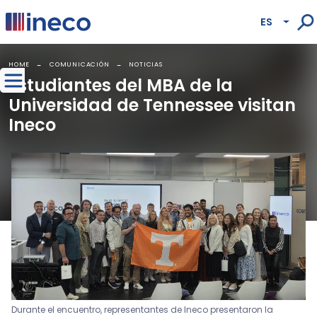
Pasar al contenido principal
ES
Lista
HOME
COMUNICACIÓN
NOTICIAS
Estudiantes del MBA de la
Universidad de Tennessee visitan
Ineco
Durante el encuentro, representantes de Ineco presentaron la