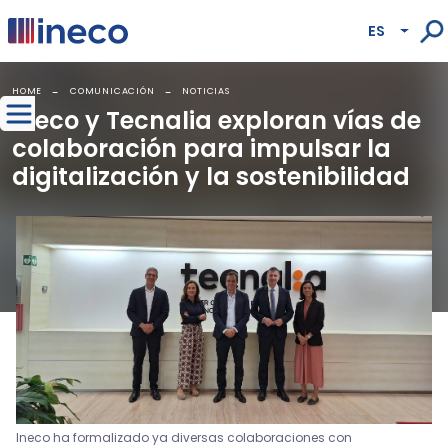
Pasar al contenido principal
ES
Lista
HOME
COMUNICACIÓN
NOTICIAS
Ineco y Tecnalia exploran vías de
colaboración para impulsar la
digitalización y la sostenibilidad
Ineco ha formalizado ya diversas colaboraciones con