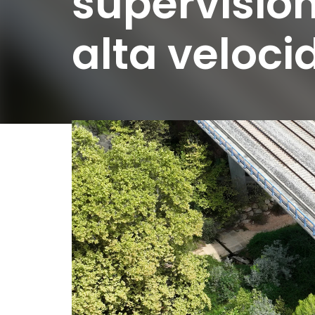
supervisió
alta veloc