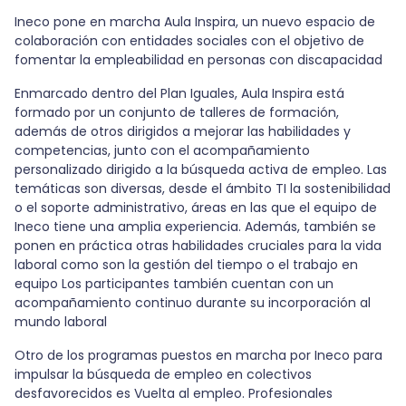
se han aceptado las cookies de vídeo.
Ineco pone en marcha Aula Inspira, un nuevo espacio de
colaboración con entidades sociales con el objetivo de
SÓLO ACEPTAR COOKIES DE VÍDEO.
fomentar la empleabilidad en personas con discapacidad
Enmarcado dentro del Plan Iguales, Aula Inspira está
Aceptar todas las cookies
formado por un conjunto de talleres de formación,
además de otros dirigidos a mejorar las habilidades y
competencias, junto con el acompañamiento
personalizado dirigido a la búsqueda activa de empleo. Las
temáticas son diversas, desde el ámbito TI la sostenibilidad
o el soporte administrativo, áreas en las que el equipo de
Ineco tiene una amplia experiencia. Además, también se
ponen en práctica otras habilidades cruciales para la vida
laboral como son la gestión del tiempo o el trabajo en
equipo Los participantes también cuentan con un
acompañamiento continuo durante su incorporación al
mundo laboral
Otro de los programas puestos en marcha por Ineco para
impulsar la búsqueda de empleo en colectivos
desfavorecidos es Vuelta al empleo. Profesionales