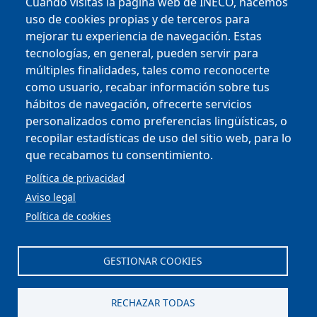
Cuando visitas la página web de INECO, hacemos
uso de cookies propias y de terceros para
mejorar tu experiencia de navegación. Estas
tecnologías, en general, pueden servir para
múltiples finalidades, tales como reconocerte
como usuario, recabar información sobre tus
hábitos de navegación, ofrecerte servicios
Copyright © 2025
personalizados como preferencias lingüísticas, o
recopilar estadísticas de uso del sitio web, para lo
que recabamos tu consentimiento.
MENU FOOTER
PERFIL DEL CONTRATANTE
OFICINA VIRTUAL
Política de privacidad
COMPLIANCE Y ÉTICA
Aviso legal
AVISO LEGAL
CONTACTO
Política de cookies
PRIVACIDAD
COOKIES
ACCESIBILIDAD
GESTIONAR COOKIES
MAPA WEB
RECHAZAR TODAS