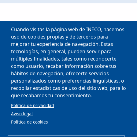
Cuando visitas la página web de INECO, hacemos
uso de cookies propias y de terceros para
mejorar tu experiencia de navegación. Estas
tecnologías, en general, pueden servir para
múltiples finalidades, tales como reconocerte
como usuario, recabar información sobre tus
Copyright © 2025
hábitos de navegación, ofrecerte servicios
personalizados como preferencias lingüísticas, o
MENU FOOTER
PERFIL DEL CONTRATANTE
recopilar estadísticas de uso del sitio web, para lo
OFICINA VIRTUAL
que recabamos tu consentimiento.
COMPLIANCE Y ÉTICA
AVISO LEGAL
Política de privacidad
CONTACTO
Aviso legal
PRIVACIDAD
Política de cookies
COOKIES
ACCESIBILIDAD
MAPA WEB