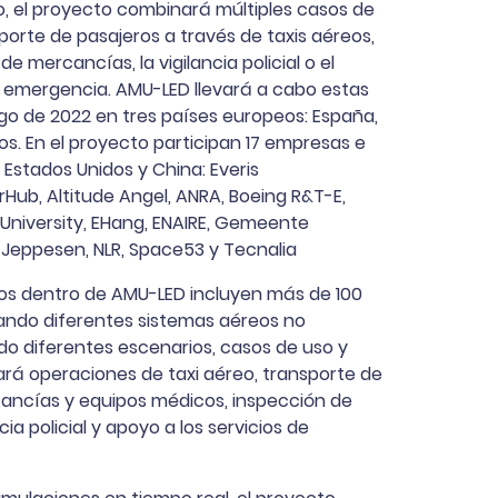
vo, el proyecto combinará múltiples casos de
porte de pasajeros a través de taxis aéreos,
e mercancías, la vigilancia policial o el
e emergencia. AMU-LED llevará a cabo estas
go de 2022 en tres países europeos: España,
os. En el proyecto participan 17 empresas e
 Estados Unidos y China: Everis
irHub, Altitude Angel, ANRA, Boeing R&T-E,
University, EHang, ENAIRE, Gemeente
 Jeppesen, NLR, Space53 y Tecnalia
ados dentro de AMU-LED incluyen más de 100
ando diferentes sistemas aéreos no
do diferentes escenarios, casos de uso y
zará operaciones de taxi aéreo, transporte de
ancías y equipos médicos, inspección de
cia policial y apoyo a los servicios de