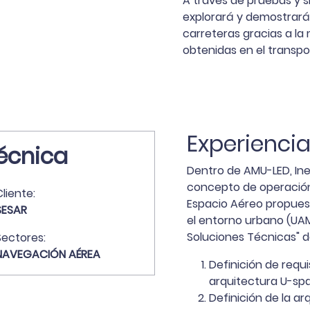
A través de pruebas y s
explorará y demostrará 
carreteras gracias a la
obtenidas en el transpo
Experiencia
écnica
Dentro de AMU-LED, Inec
concepto de operación
liente:
Espacio Aéreo propuest
SESAR
el entorno urbano (UAM)
Soluciones Técnicas" d
Sectores:
NAVEGACIÓN AÉREA
Definición de requi
arquitectura U-sp
Definición de la a