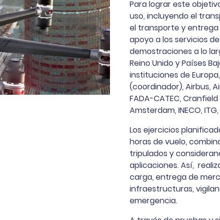
Para lograr este objeti
uso, incluyendo el trans
el transporte y entrega d
apoyo a los servicios d
demostraciones a lo lar
Reino Unido y Países Baj
instituciones de Europa,
(coordinador), Airbus, A
FADA-CATEC, Cranfield 
Amsterdam, INECO, ITG,
Los ejercicios planific
horas de vuelo, combin
tripulados y consideran
aplicaciones. Así, reali
carga, entrega de merc
infraestructuras, vigilan
emergencia.