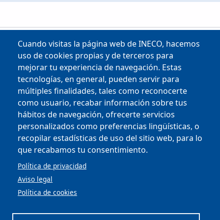
Cuando visitas la página web de INECO, hacemos
uso de cookies propias y de terceros para
mejorar tu experiencia de navegación. Estas
tecnologías, en general, pueden servir para
múltiples finalidades, tales como reconocerte
como usuario, recabar información sobre tus
Copyright © 2025
hábitos de navegación, ofrecerte servicios
personalizados como preferencias lingüísticas, o
MENU FOOTER
PERFIL DEL CONTRATANTE
recopilar estadísticas de uso del sitio web, para lo
OFICINA VIRTUAL
que recabamos tu consentimiento.
COMPLIANCE Y ÉTICA
AVISO LEGAL
Política de privacidad
CONTACTO
Aviso legal
PRIVACIDAD
Política de cookies
COOKIES
ACCESIBILIDAD
MAPA WEB