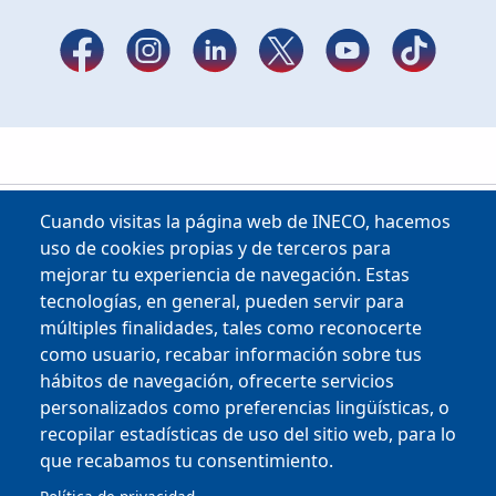
Cuando visitas la página web de INECO, hacemos
uso de cookies propias y de terceros para
mejorar tu experiencia de navegación. Estas
tecnologías, en general, pueden servir para
múltiples finalidades, tales como reconocerte
como usuario, recabar información sobre tus
Copyright © 2025
hábitos de navegación, ofrecerte servicios
personalizados como preferencias lingüísticas, o
MENU FOOTER
PERFIL DEL CONTRATANTE
recopilar estadísticas de uso del sitio web, para lo
OFICINA VIRTUAL
que recabamos tu consentimiento.
COMPLIANCE Y ÉTICA
AVISO LEGAL