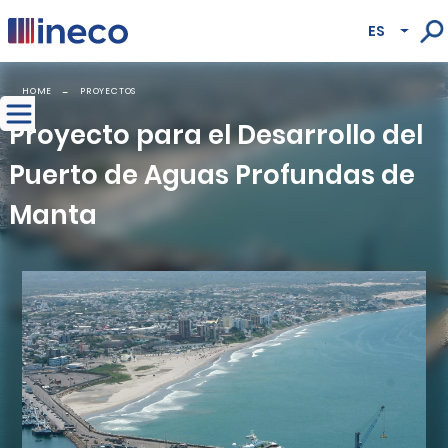
Pasar al contenido principal
ES
Lista
HOME
PROYECTOS
Proyecto para el Desarrollo del
Puerto de Aguas Profundas de
Manta