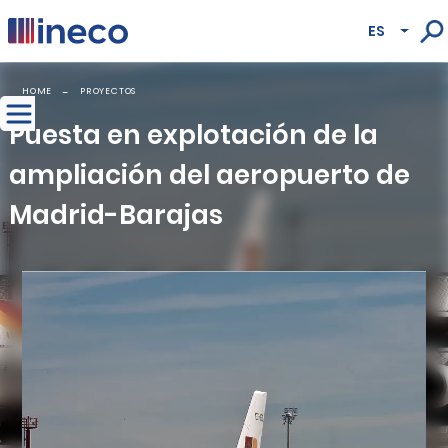
Pasar al contenido principal
ES
Lista
HOME
PROYECTOS
Puesta en explotación de la
ampliación del aeropuerto de
Madrid-Barajas