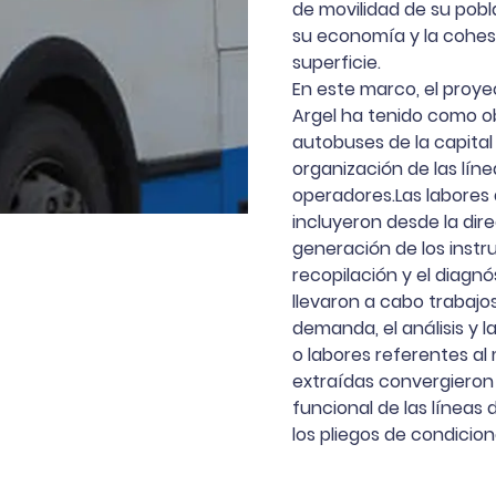
de movilidad de su pobl
su economía y la cohesió
superficie.
En este marco, el proy
Argel ha tenido como ob
autobuses de la capital a
organización de las lín
operadores.Las labores 
incluyeron desde la dir
generación de los instru
recopilación y el diagn
llevaron a cabo trabajo
demanda, el análisis y 
o labores referentes al 
extraídas convergiero
funcional de las líneas 
los pliegos de condicio