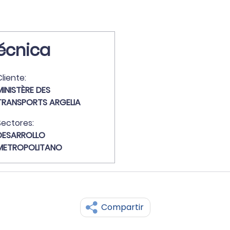
écnica
liente:
MINISTÈRE DES
TRANSPORTS ARGELIA
Sectores:
DESARROLLO
METROPOLITANO
Compartir