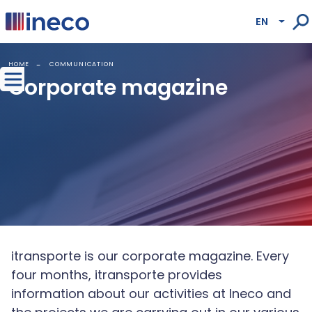
Pasar al contenido principal
EN
Lista
HOME
COMMUNICATION
Corporate magazine
itransporte is our corporate magazine. Every
four months, itransporte provides
information about our activities at Ineco and