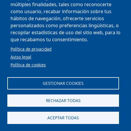
múltiples finalidades, tales como reconocerte
como usuario, recabar información sobre tus
hábitos de navegación, ofrecerte servicios
personalizados como preferencias lingüísticas, o
recopilar estadísticas de uso del sitio web, para lo
Copyright © 2025
que recabamos tu consentimiento.
Política de privacidad
Aviso legal
MENU FOOTER
CONTRACTOR PROFILE
VIRTUAL OFFICE
Política de cookies
COMPLIANCE AND ETHICS
LEGAL NOTICE
CONTACT
GESTIONAR COOKIES
PRIVACY POLICY
COOKIES
ACCESSIBILITY
RECHAZAR TODAS
WEB MAP
ACEPTAR TODAS