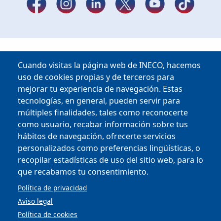
Cuando visitas la página web de INECO, hacemos
uso de cookies propias y de terceros para
mejorar tu experiencia de navegación. Estas
tecnologías, en general, pueden servir para
múltiples finalidades, tales como reconocerte
como usuario, recabar información sobre tus
hábitos de navegación, ofrecerte servicios
Copyright © 2025
personalizados como preferencias lingüísticas, o
recopilar estadísticas de uso del sitio web, para lo
MENU FOOTER
que recabamos tu consentimiento.
CONTRACTOR PROFILE
VIRTUAL OFFICE
Política de privacidad
COMPLIANCE AND ETHICS
Aviso legal
LEGAL NOTICE
CONTACT
Política de cookies