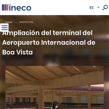
Pasar al contenido principal
ES
Lista
HOME
PROYECTOS
Ampliación del terminal del
Aeropuerto Internacional de
Boa Vista