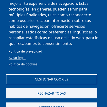
mejorar tu experiencia de navegación. Estas
tecnologías, en general, pueden servir para
múltiples finalidades, tales como reconocerte
como usuario, recabar información sobre tus
Copyright © 2025
hábitos de navegación, ofrecerte servicios
personalizados como preferencias lingüísticas, o
MENU FOOTER
PERFIL DEL CONTRATANTE
recopilar estadísticas de uso del sitio web, para lo
OFICINA VIRTUAL
que recabamos tu consentimiento.
COMPLIANCE Y ÉTICA
AVISO LEGAL
Política de privacidad
CONTACTO
Aviso legal
PRIVACIDAD
Política de cookies
COOKIES
ACCESIBILIDAD
MAPA WEB
GESTIONAR COOKIES
Scroll to top
RECHAZAR TODAS