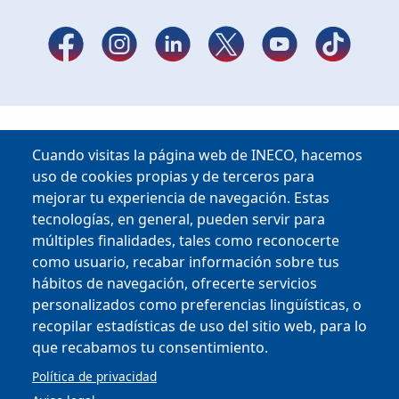
Cuando visitas la página web de INECO, hacemos
uso de cookies propias y de terceros para
mejorar tu experiencia de navegación. Estas
tecnologías, en general, pueden servir para
múltiples finalidades, tales como reconocerte
como usuario, recabar información sobre tus
hábitos de navegación, ofrecerte servicios
Copyright © 2025
personalizados como preferencias lingüísticas, o
recopilar estadísticas de uso del sitio web, para lo
MENU FOOTER
que recabamos tu consentimiento.
PERFIL DEL CONTRATANTE
OFICINA VIRTUAL
Política de privacidad
COMPLIANCE Y ÉTICA