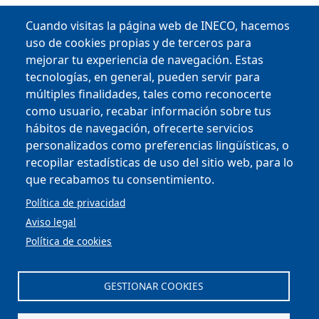
Cuando visitas la página web de INECO, hacemos
uso de cookies propias y de terceros para
mejorar tu experiencia de navegación. Estas
tecnologías, en general, pueden servir para
múltiples finalidades, tales como reconocerte
como usuario, recabar información sobre tus
hábitos de navegación, ofrecerte servicios
Copyright © 2025
personalizados como preferencias lingüísticas, o
recopilar estadísticas de uso del sitio web, para lo
que recabamos tu consentimiento.
MENU FOOTER
PERFIL DEL CONTRATANTE
OFICINA VIRTUAL
Política de privacidad
COMPLIANCE Y ÉTICA
Aviso legal
AVISO LEGAL
CONTACTO
Política de cookies
PRIVACIDAD
COOKIES
ACCESIBILIDAD
GESTIONAR COOKIES
MAPA WEB