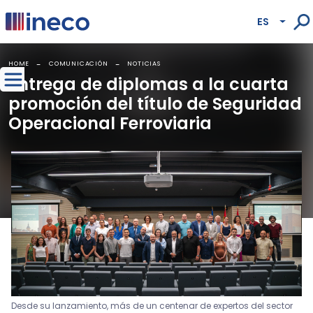
Pasar al contenido principal
ES
Lista
HOME
COMUNICACIÓN
NOTICIAS
Entrega de diplomas a la cuarta
promoción del título de Seguridad
Operacional Ferroviaria
Desde su lanzamiento, más de un centenar de expertos del sector