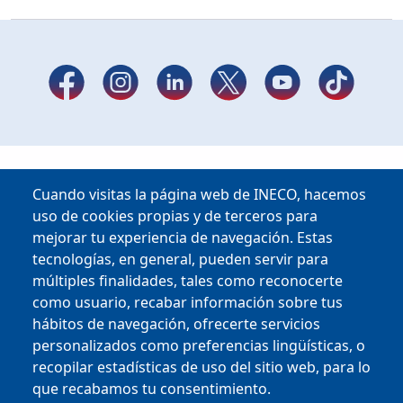
Cuando visitas la página web de INECO, hacemos
uso de cookies propias y de terceros para
mejorar tu experiencia de navegación. Estas
tecnologías, en general, pueden servir para
múltiples finalidades, tales como reconocerte
como usuario, recabar información sobre tus
hábitos de navegación, ofrecerte servicios
Copyright © 2025
personalizados como preferencias lingüísticas, o
recopilar estadísticas de uso del sitio web, para lo
que recabamos tu consentimiento.
MENU FOOTER
PERFIL DEL CONTRATANTE