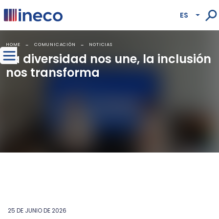
Pasar al contenido principal
ES
Lista
HOME
COMUNICACIÓN
NOTICIAS
La diversidad nos une, la inclusión
nos transforma
25 DE JUNIO DE 2026