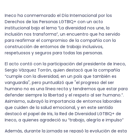
Este contenido está bloqueado porque no
se han aceptado las cookies de vídeo.
Ineco ha conmemorado el Día Internacional por los
Derechos de las Personas LGTBIQ+ con un acto
SÓLO ACEPTAR COOKIES DE VÍDEO.
institucional bajo el lema “La diversidad nos une, la
inclusión nos transforma”, un encuentro que ha servido
para reafirmar el compromiso de la compañía con la
Aceptar todas las cookies
construcción de entornos de trabajo inclusivos,
respetuosos y seguros para todas las personas.
El acto contó con la participación del presidente de Ineco,
Sergio Vázquez Torrón, quien destacó que la compañía
“cumple con la diversidad, en un país que también es
vanguardia", pero puntualizó que "el progreso del ser
humano no es una línea recta y tendremos que estar para
defender siempre la libertad y el respeto al ser humano.”.
Asimismo, subrayó la importancia de entornos laborales
que cuiden de la salud emocional, y en este sentido
destacó el papel de Iris, la Red de Diversidad LGTBIQ+ de
Ineco, a quienes agradeció su “trabajo, alegría e impulso”
Además, durante la jornada se repasó la evolución de esta