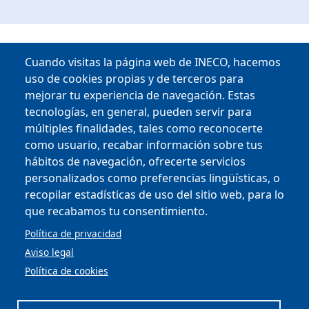
Cuando visitas la página web de INECO, hacemos
uso de cookies propias y de terceros para
mejorar tu experiencia de navegación. Estas
tecnologías, en general, pueden servir para
múltiples finalidades, tales como reconocerte
como usuario, recabar información sobre tus
hábitos de navegación, ofrecerte servicios
Copyright © 2025
personalizados como preferencias lingüísticas, o
recopilar estadísticas de uso del sitio web, para lo
MENU FOOTER
que recabamos tu consentimiento.
CONTRACTOR PROFILE
VIRTUAL OFFICE
Política de privacidad
COMPLIANCE AND ETHICS
Aviso legal
LEGAL NOTICE
CONTACT
Política de cookies
PRIVACY POLICY
COOKIES
ACCESSIBILITY